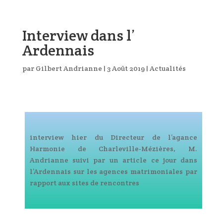
Interview dans l’
Ardennais
par
Gilbert Andrianne
|
3 Août 2019
|
Actualités
interview hier du Directeur de l’agance
Harmonie de Charleville-Mézières, M.
Andrianne suivi par un article ce jour dans
l’Ardennais sur les agences matrimoniales par
rapport aux sites de rencontres